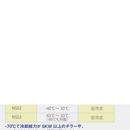
する事で、不具合を未然に防ぐ事も可能です。
チラーの定期メンテナンス契約を結んで頂ければ、定期的
にチラーの状態を確認し、ご報告を行う事が可能です。
チラー製品別 商品詳細ページ