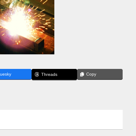
luesky
Copy
Threads